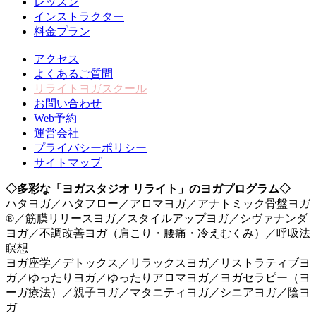
レッスン
インストラクター
料金プラン
アクセス
よくあるご質問
リライトヨガスクール
お問い合わせ
Web予約
運営会社
プライバシーポリシー
サイトマップ
◇多彩な「ヨガスタジオ リライト」のヨガプログラム◇
ハタヨガ／ハタフロー／アロマヨガ／アナトミック骨盤ヨガ
®／筋膜リリースヨガ／スタイルアップヨガ／シヴァナンダ
ヨガ／不調改善ヨガ（肩こり・腰痛・冷えむくみ）／呼吸法
瞑想
ヨガ座学／デトックス／リラックスヨガ／リストラティブヨ
ガ／ゆったりヨガ／ゆったりアロマヨガ／ヨガセラピー（ヨ
ーガ療法）／親子ヨガ／マタニティヨガ／シニアヨガ／陰ヨ
ガ