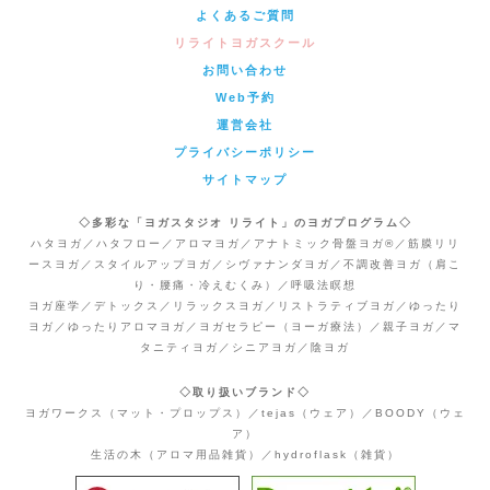
よくあるご質問
リライトヨガスクール
お問い合わせ
Web予約
運営会社
プライバシーポリシー
サイトマップ
◇多彩な「ヨガスタジオ リライト」のヨガプログラム◇
ハタヨガ／ハタフロー／アロマヨガ／アナトミック骨盤ヨガ®／筋膜リリ
ースヨガ／スタイルアップヨガ／シヴァナンダヨガ／不調改善ヨガ（肩こ
り・腰痛・冷えむくみ）／呼吸法瞑想
ヨガ座学／デトックス／リラックスヨガ／リストラティブヨガ／ゆったり
ヨガ／ゆったりアロマヨガ／ヨガセラピー（ヨーガ療法）／親子ヨガ／マ
タニティヨガ／シニアヨガ／陰ヨガ
◇取り扱いブランド◇
ヨガワークス（マット・プロップス）／tejas（ウェア）／BOODY（ウェ
ア）
生活の木（アロマ用品雑貨）／hydroflask（雑貨）