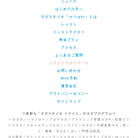
ニュース
はじめての方へ
ヨガスタジオ「re-light」とは
レッスン
インストラクター
料金プラン
アクセス
よくあるご質問
リライトヨガスクール
お問い合わせ
Web予約
運営会社
プライバシーポリシー
サイトマップ
◇多彩な「ヨガスタジオ リライト」のヨガプログラム◇
ハタヨガ／ハタフロー／アロマヨガ／アナトミック骨盤ヨガ®／筋膜リリ
ースヨガ／スタイルアップヨガ／シヴァナンダヨガ／不調改善ヨガ（肩こ
り・腰痛・冷えむくみ）／呼吸法瞑想
ヨガ座学／デトックス／リラックスヨガ／リストラティブヨガ／ゆったり