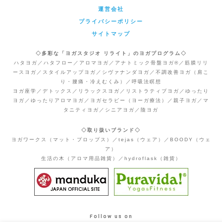
運営会社
プライバシーポリシー
サイトマップ
◇多彩な「ヨガスタジオ リライト」のヨガプログラム◇
ハタヨガ／ハタフロー／アロマヨガ／アナトミック骨盤ヨガ®／筋膜リリ
ースヨガ／スタイルアップヨガ／シヴァナンダヨガ／不調改善ヨガ（肩こ
り・腰痛・冷えむくみ）／呼吸法瞑想
ヨガ座学／デトックス／リラックスヨガ／リストラティブヨガ／ゆったり
ヨガ／ゆったりアロマヨガ／ヨガセラピー（ヨーガ療法）／親子ヨガ／マ
タニティヨガ／シニアヨガ／陰ヨガ
◇取り扱いブランド◇
ヨガワークス（マット・プロップス）／tejas（ウェア）／BOODY（ウェ
ア）
生活の木（アロマ用品雑貨）／hydroflask（雑貨）
Follow us on