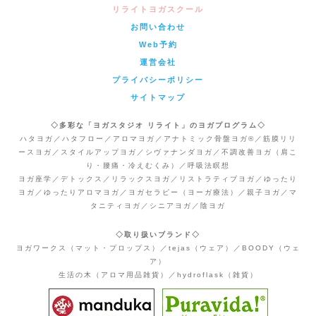
リライトヨガスクール
お問い合わせ
Web予約
運営会社
プライバシーポリシー
サイトマップ
◇多彩な「ヨガスタジオ リライト」のヨガプログラム◇
ハタヨガ／ハタフロー／アロマヨガ／アナトミック骨盤ヨガ®／筋膜リリ
ースヨガ／スタイルアップヨガ／シヴァナンダヨガ／不調改善ヨガ（肩こ
り・腰痛・冷えむくみ）／呼吸法瞑想
ヨガ座学／デトックス／リラックスヨガ／リストラティブヨガ／ゆったり
ヨガ／ゆったりアロマヨガ／ヨガセラピー（ヨーガ療法）／親子ヨガ／マ
タニティヨガ／シニアヨガ／陰ヨガ
◇取り扱いブランド◇
ヨガワークス（マット・プロップス）／tejas（ウェア）／BOODY（ウェ
ア）
生活の木（アロマ用品雑貨）／hydroflask（雑貨）