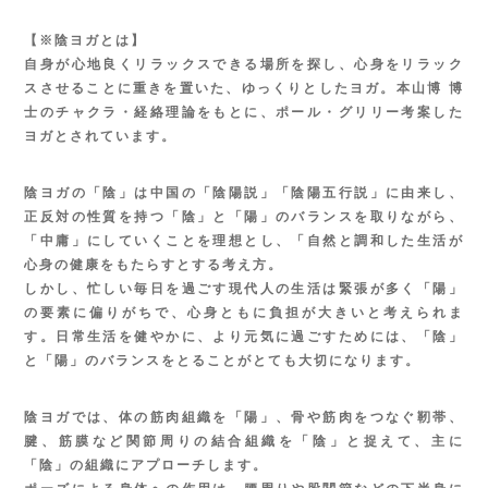
【※陰ヨガとは】
自身が心地良くリラックスできる場所を探し、心身をリラック
スさせることに重きを置いた、ゆっくりとしたヨガ。本山博 博
士のチャクラ・経絡理論をもとに、ポール・グリリー考案した
ヨガとされています。
陰ヨガの「陰」は中国の「陰陽説」「陰陽五行説」に由来し、
正反対の性質を持つ「陰」と「陽」のバランスを取りながら、
「中庸」にしていくことを理想とし、「自然と調和した生活が
心身の健康をもたらすとする考え方。
しかし、忙しい毎日を過ごす現代人の生活は緊張が多く「陽」
の要素に偏りがちで、心身ともに負担が大きいと考えられま
す。日常生活を健やかに、より元気に過ごすためには、「陰」
と「陽」のバランスをとることがとても大切になります。
陰ヨガでは、体の筋肉組織を「陽」、骨や筋肉をつなぐ靭帯、
腱、筋膜など関節周りの結合組織を「陰」と捉えて、主に
「陰」の組織にアプローチします。