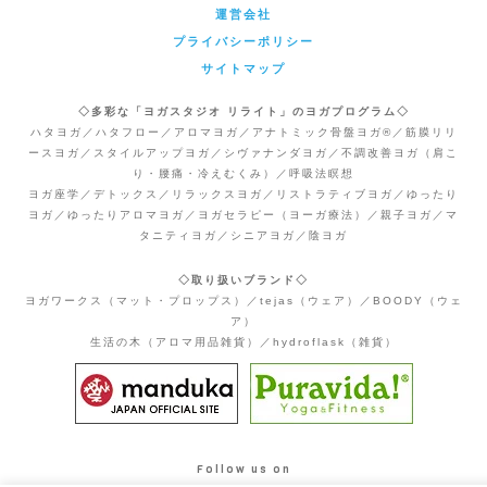
運営会社
プライバシーポリシー
サイトマップ
◇多彩な「ヨガスタジオ リライト」のヨガプログラム◇
ハタヨガ／ハタフロー／アロマヨガ／アナトミック骨盤ヨガ®／筋膜リリ
ースヨガ／スタイルアップヨガ／シヴァナンダヨガ／不調改善ヨガ（肩こ
り・腰痛・冷えむくみ）／呼吸法瞑想
ヨガ座学／デトックス／リラックスヨガ／リストラティブヨガ／ゆったり
ヨガ／ゆったりアロマヨガ／ヨガセラピー（ヨーガ療法）／親子ヨガ／マ
タニティヨガ／シニアヨガ／陰ヨガ
◇取り扱いブランド◇
ヨガワークス（マット・プロップス）／tejas（ウェア）／BOODY（ウェ
ア）
生活の木（アロマ用品雑貨）／hydroflask（雑貨）
Follow us on