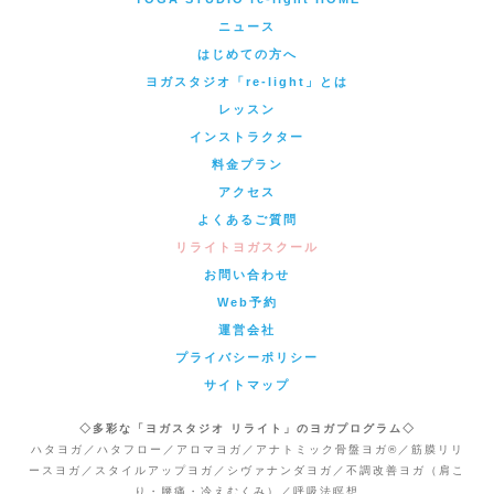
ニュース
はじめての方へ
ヨガスタジオ「re-light」とは
レッスン
インストラクター
料金プラン
アクセス
よくあるご質問
リライトヨガスクール
お問い合わせ
Web予約
運営会社
プライバシーポリシー
サイトマップ
◇多彩な「ヨガスタジオ リライト」のヨガプログラム◇
ハタヨガ／ハタフロー／アロマヨガ／アナトミック骨盤ヨガ®／筋膜リリ
ースヨガ／スタイルアップヨガ／シヴァナンダヨガ／不調改善ヨガ（肩こ
り・腰痛・冷えむくみ）／呼吸法瞑想