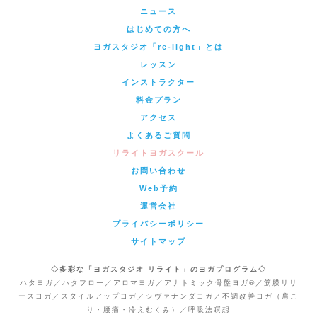
ニュース
はじめての方へ
ヨガスタジオ「re-light」とは
レッスン
インストラクター
料金プラン
アクセス
よくあるご質問
リライトヨガスクール
お問い合わせ
Web予約
運営会社
プライバシーポリシー
サイトマップ
◇多彩な「ヨガスタジオ リライト」のヨガプログラム◇
ハタヨガ／ハタフロー／アロマヨガ／アナトミック骨盤ヨガ®／筋膜リリ
ースヨガ／スタイルアップヨガ／シヴァナンダヨガ／不調改善ヨガ（肩こ
り・腰痛・冷えむくみ）／呼吸法瞑想