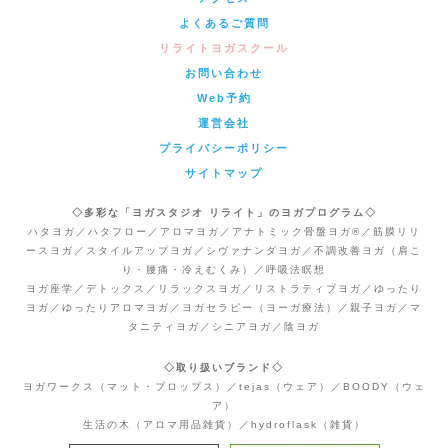
よくあるご質問
リライトヨガスクール
お問い合わせ
Web予約
運営会社
プライバシーポリシー
サイトマップ
◇多彩な「ヨガスタジオ リライト」のヨガプログラム◇
ハタヨガ／ハタフロー／アロマヨガ／アナトミック骨盤ヨガ®／筋膜リリ
ースヨガ／スタイルアップヨガ／シヴァナンダヨガ／不調改善ヨガ（肩こ
り・腰痛・冷えむくみ）／呼吸法瞑想
ヨガ座学／デトックス／リラックスヨガ／リストラティブヨガ／ゆったり
ヨガ／ゆったりアロマヨガ／ヨガセラピー（ヨーガ療法）／親子ヨガ／マ
タニティヨガ／シニアヨガ／陰ヨガ
◇取り扱いブランド◇
ヨガワークス（マット・プロップス）／tejas（ウェア）／BOODY（ウェ
ア）
生活の木（アロマ用品雑貨）／hydroflask（雑貨）