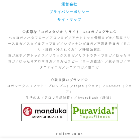
運営会社
プライバシーポリシー
サイトマップ
◇多彩な「ヨガスタジオ リライト」のヨガプログラム◇
ハタヨガ／ハタフロー／アロマヨガ／アナトミック骨盤ヨガ®／筋膜リリ
ースヨガ／スタイルアップヨガ／シヴァナンダヨガ／不調改善ヨガ（肩こ
り・腰痛・冷えむくみ）／呼吸法瞑想
ヨガ座学／デトックス／リラックスヨガ／リストラティブヨガ／ゆったり
ヨガ／ゆったりアロマヨガ／ヨガセラピー（ヨーガ療法）／親子ヨガ／マ
タニティヨガ／シニアヨガ／陰ヨガ
◇取り扱いブランド◇
ヨガワークス（マット・プロップス）／tejas（ウェア）／BOODY（ウェ
ア）
生活の木（アロマ用品雑貨）／hydroflask（雑貨）
Follow us on