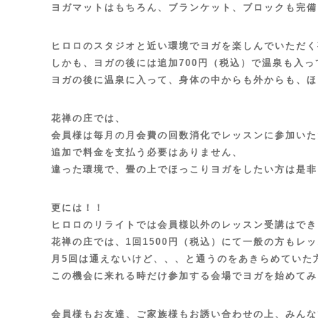
ヨガマットはもちろん、ブランケット、ブロックも完備
ヒロロのスタジオと近い環境でヨガを楽しんでいただく
しかも、ヨガの後には追加700円（税込）で温泉も入
ヨガの後に温泉に入って、身体の中からも外からも、ほ
花禅の庄では、
会員様は毎月の月会費の回数消化でレッスンに参加いた
追加で料金を支払う必要はありません、
違った環境で、畳の上でほっこりヨガをしたい方は是非
更には！！
ヒロロのリライトでは会員様以外のレッスン受講はでき
花禅の庄では、1回1500円（税込）にて一般の方もレ
月5回は通えないけど、、、と通うのをあきらめていた
この機会に来れる時だけ参加する会場でヨガを始めてみ
会員様もお友達、ご家族様もお誘い合わせの上、みんな